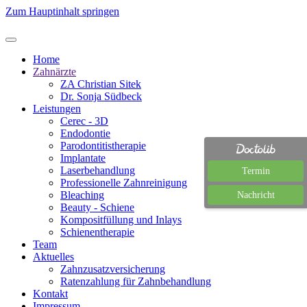
Zum Hauptinhalt springen
Home
Zahnärzte
ZA Christian Sitek
Dr. Sonja Südbeck
Leistungen
Cerec - 3D
Endodontie
Parodontitistherapie
Implantate
Laserbehandlung
Termin
Professionelle Zahnreinigung
Bleaching
Nachricht
Beauty - Schiene
Kompositfüllung und Inlays
Schienentherapie
Team
Aktuelles
Zahnzusatzversicherung
Ratenzahlung für Zahnbehandlung
Kontakt
Impressum