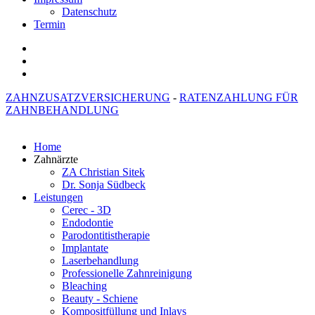
Datenschutz
Termin
ZAHNZUSATZVERSICHERUNG
-
RATENZAHLUNG FÜR
ZAHNBEHANDLUNG
Home
Zahnärzte
ZA Christian Sitek
Dr. Sonja Südbeck
Leistungen
Cerec - 3D
Endodontie
Parodontitistherapie
Implantate
Laserbehandlung
Professionelle Zahnreinigung
Bleaching
Beauty - Schiene
Kompositfüllung und Inlays