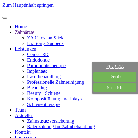
Zum Hauptinhalt springen
Home
Zahnärzte
ZA Christian Sitek
Dr. Sonja Südbeck
Leistungen
Cerec - 3D
Endodontie
Parodontitistherapie
Implantate
Laserbehandlung
Termin
Professionelle Zahnreinigung
Bleaching
Nachricht
Beauty - Schiene
Kompositfüllung und Inlays
Schienentherapie
Team
Aktuelles
Zahnzusatzversicherung
Ratenzahlung für Zahnbehandlung
Kontakt
Impressum