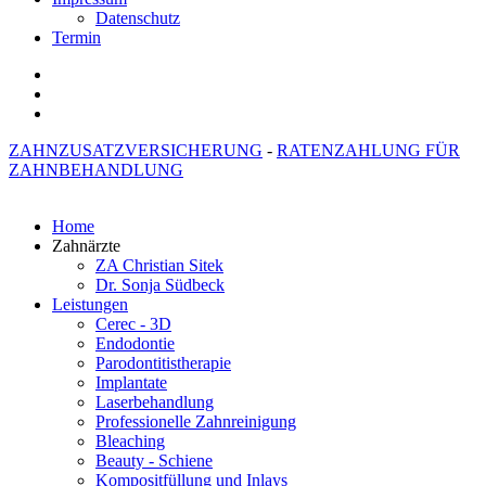
Datenschutz
Termin
ZAHNZUSATZVERSICHERUNG
-
RATENZAHLUNG FÜR
ZAHNBEHANDLUNG
Home
Zahnärzte
ZA Christian Sitek
Dr. Sonja Südbeck
Leistungen
Cerec - 3D
Endodontie
Parodontitistherapie
Implantate
Laserbehandlung
Professionelle Zahnreinigung
Bleaching
Beauty - Schiene
Kompositfüllung und Inlays