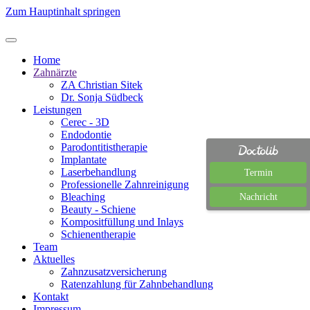
Zum Hauptinhalt springen
Home
Zahnärzte
ZA Christian Sitek
Dr. Sonja Südbeck
Leistungen
Cerec - 3D
Endodontie
Parodontitistherapie
Implantate
Laserbehandlung
Termin
Professionelle Zahnreinigung
Bleaching
Nachricht
Beauty - Schiene
Kompositfüllung und Inlays
Schienentherapie
Team
Aktuelles
Zahnzusatzversicherung
Ratenzahlung für Zahnbehandlung
Kontakt
Impressum