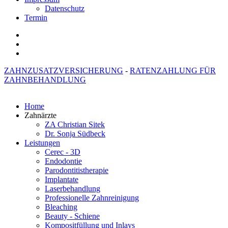
Datenschutz
Termin
ZAHNZUSATZVERSICHERUNG
-
RATENZAHLUNG FÜR
ZAHNBEHANDLUNG
Home
Zahnärzte
ZA Christian Sitek
Dr. Sonja Südbeck
Leistungen
Cerec - 3D
Endodontie
Parodontitistherapie
Implantate
Laserbehandlung
Professionelle Zahnreinigung
Bleaching
Beauty - Schiene
Kompositfüllung und Inlays