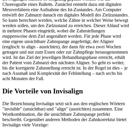
Choreografie eines Balletts. Zunächst entsteht dazu mit digitalen
Messverfahren eine Aufnahme des Ist-Zustandes. Am Computer
entwirft der Zahnarzt danach ein digitales Modell des Zielzustandes.
So kann berechnet werden, welche Zähne in welcher Weise bewegt
werden sollen, um den Zielzustand zu erreichen. Dieser Ablauf wird
in mehrere Phasen eingeteilt, wobei die Zahnstellungen
etappenweise dem Ziel angenähert werden. Für jede Phase wird
eine eigene unsichtbare Zahnspange angefertigt, der Aligner
(englisch: to align - ausrichten), der dann für etwa zwei Wochen
getragen und nur zum Essen oder zur Zahnpflege herausgenommen
wird. Ist das Ziel der jeweiligen Behandlungsphase erreicht, erhält
der Patient vom Zahnarzt den nächsten Aligner. So geht es weiter,
bis die korrigierte Zahnstellung erreicht ist. In der Regel ist dies – je
nach Ausmaß und Komplexität der Fehlstellung – nach sechs bis
acht Monaten der Fall.
Die Vorteile von Invisalign
Die Bezeichnung Invisalign setzt sich aus den englischen Wörtern
"invisible" (unsichtbar) und "align" (ausrichten) zusammen. Eine
Wortkombination, die die unsichtbare Zahnspange perfekt
beschreibt. Gegenüber anderen Methoden der Zahnkorrektur bietet
Invisalign viele Vorzüge: